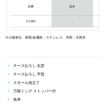
品番
品名
V-1360
-
3
※小箱単位 材質/金属部：ステンレス、木部：天然木
チーズおろし 丸型
チーズおろし 平型
スモール泡立て
万能トング ストッパー付
魚串