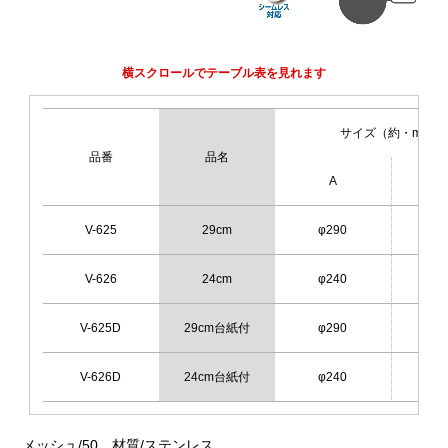
横スクロールでテーブル表を見れます
サイズ（約・mm）
品番
品名
A
V-625
29cm
φ290
1
V-626
24cm
φ240
1
V-625D
29cm台紙付
φ290
1
V-626D
24cm台紙付
φ240
1
メッシュ/50 材質/ステンレス